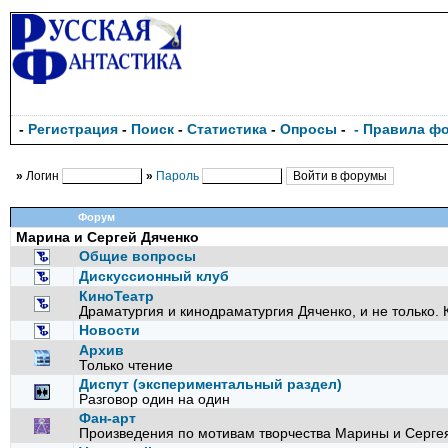
-
Регистрация
-
Поиск
-
Статистика
-
Опросы
-
- Правила ф
»
Логин
»
Пароль
Форум
Марина и Сергей Дяченко
Общие вопросы
Дискуссионный клуб
КиноТеатр
Драматургия и кинодраматургия Дяченко, и не только. 
Новости
Архив
Только чтение
Диспут (экспериментальный раздел)
Разговор один на один
Фан-арт
Произведения по мотивам творчества Марины и Серге