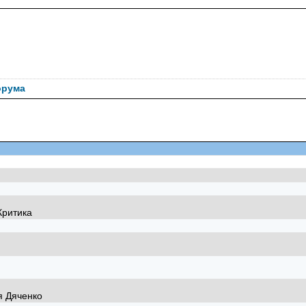
орума
Критика
я Дяченко