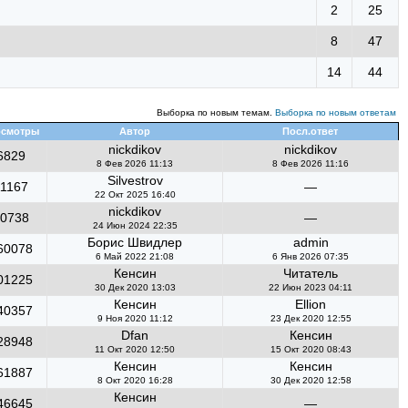
2
25
8
47
14
44
Выборка по новым темам.
Выборка по новым ответам
смотры
Автор
Посл.ответ
nickdikov
nickdikov
6829
8 Фев 2026 11:13
8 Фев 2026 11:16
Silvestrov
11167
—
22 Окт 2025 16:40
nickdikov
0738
—
24 Июн 2024 22:35
Борис Швидлер
admin
60078
6 Май 2022 21:08
6 Янв 2026 07:35
Кенсин
Читатель
01225
30 Дек 2020 13:03
22 Июн 2023 04:11
Кенсин
Ellion
40357
9 Ноя 2020 11:12
23 Дек 2020 12:55
Dfan
Кенсин
28948
11 Окт 2020 12:50
15 Окт 2020 08:43
Кенсин
Кенсин
61887
8 Окт 2020 16:28
30 Дек 2020 12:58
Кенсин
46645
—