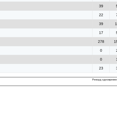
39
22
39
1
17
278
1
0
0
23
Рекорд одновремен