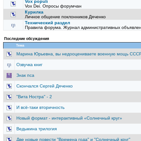
Vox populi
Vox Dei. Опросы форумчан
Курилка
Личное общение поклонников Дяченко
Технический раздел
Правила форума. Журнал административных объявлен
Последние обсуждения
Тема
Марина Юрьевна, вы недооцениваете военную мощь СССР
Озвучка книг
Знак пса
Скончался Сергей Дяченко
"Вита Ностра" - 2
И всё-таки вторичность
Новый формат - интерактивный «Солнечный круг»
Ведьмина трилогия
Две новые повести "Времена года" и "Солнечный круг"