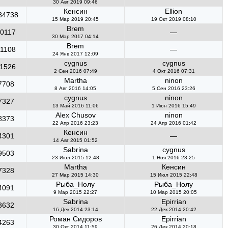
30 Авг 2019 09:46
Кенсин
Ellion
84738
15 Мар 2019 20:45
19 Окт 2019 08:10
Brem
0117
—
30 Мар 2017 04:14
Brem
11108
—
24 Янв 2017 12:09
cygnus
cygnus
1526
2 Сен 2016 07:49
4 Окт 2016 07:31
Martha
ninon
7708
8 Авг 2016 14:05
5 Сен 2016 23:26
cygnus
ninon
7327
13 Май 2016 11:06
1 Июн 2016 15:49
Alex Chusov
ninon
8373
22 Апр 2016 23:23
24 Апр 2016 01:42
Кенсин
4301
—
14 Авг 2015 01:52
Sabrina
cygnus
9503
23 Июл 2015 12:48
1 Ноя 2016 23:25
Martha
Кенсин
7328
27 Мар 2015 14:30
15 Июл 2015 22:48
Рыба_Нолу
Рыба_Нолу
4091
9 Мар 2015 22:27
10 Мар 2015 20:05
Sabrina
Epirrian
3632
16 Дек 2014 23:14
22 Дек 2014 20:42
Роман Сидоров
Epirrian
4263
30 Окт 2014 11:59
26 Дек 2014 20:18