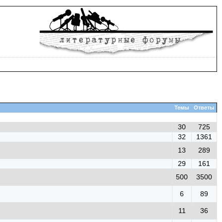
Темы
Ответы
30
725
32
1361
13
289
29
161
500
3500
6
89
11
36