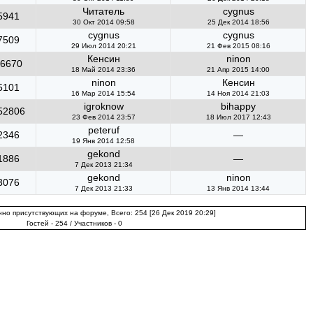
Читатель
cygnus
5941
30 Окт 2014 09:58
25 Дек 2014 18:56
cygnus
cygnus
7509
29 Июл 2014 20:21
21 Фев 2015 08:16
Кенсин
ninon
6670
18 Май 2014 23:36
21 Апр 2015 14:00
ninon
Кенсин
5101
16 Мар 2014 15:54
14 Ноя 2014 21:03
igroknow
bihappy
52806
23 Фев 2014 23:57
18 Июл 2017 12:43
peteruf
2346
—
19 Янв 2014 12:58
gekond
1886
—
7 Дек 2013 21:34
gekond
ninon
3076
7 Дек 2013 21:33
13 Янв 2014 13:44
но присутствующих на форуме, Всего: 254 [26 Дек 2019 20:29]
Гостей - 254 / Участников - 0