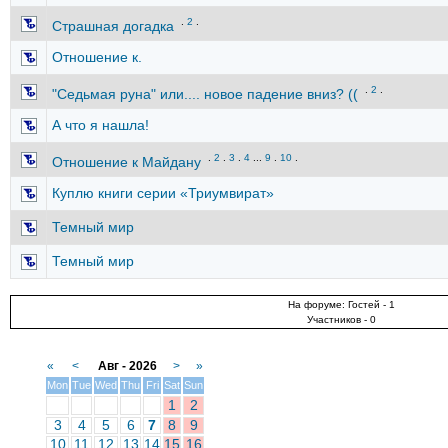
.
2
.
Страшная догадка
Отношение к.
.
2
.
"Седьмая руна" или.... новое падение вниз? ((
А что я нашла!
.
2
.
3
.
4
...
9
.
10
.
Отношение к Майдану
Куплю книги серии «Триумвират»
Темный мир
Темный мир
На форуме: Гостей - 1
Участников - 0